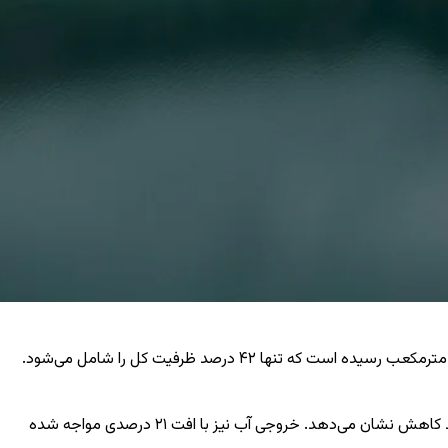
بر اساس گزارش شرکت مدیریت منابع آب ایران، از ابتدای سال آبی جاری ۹ آگوست، حجم آب موجود در مخازن سدهای این کشور به ۲۱.۴۶ میلیارد مترمکعب رسیده است که تنها ۴۲ درصد ظرفیت کل را شامل می‌شود.
ورودی آب به سدهای این کشور در این مدت ۲۳.۵۶ میلیارد مترمکعب بوده که نسبت به رقم مشابه سال قبل (۴۰.۵۵ میلیارد مترمکعب) ۴۲ درصد کاهش نشان می‌دهد. خروجی آب نیز با افت ۲۱ درصدی مواجه شده