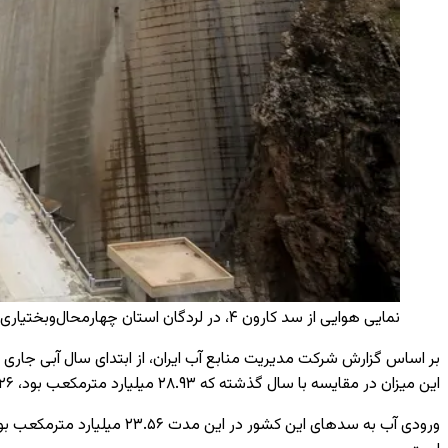
نمایی هوایی از سد کارون ۴، در لردگان استان چهارمحال‌وبختیاری / عکس: AA / AA
این میزان در مقایسه با سال گذشته که ۲۸.۹۳ میلیارد مترمکعب بود، ۲۶ درصد کاهش‌یافته است.