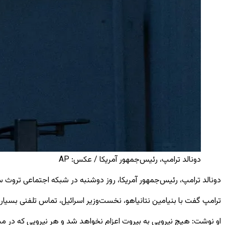
دونالد ترامپ، رئیس‌جمهور آمریکا / عکس: AP
دونالد ترامپ، رئیس‌جمهور آمریکا، روز دوشنبه در شبکه اجتماعی تروث س
ترامپ گفت با بنیامین نتانیاهو، نخست‌وزیر اسرائیل، تماس تلفنی بسیار 
او نوشت: هیچ نیرویی به بیروت اعزام نخواهد شد و هر نیرویی که در مس