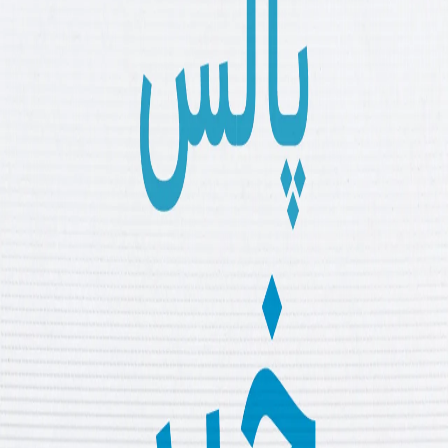
رونمایی از نمونه‌های اولیه جدید «کاآن»؛ چه تغییراتی در راه است؟
آسیبهای ناشی از استفاده کودکان از شبکه‌های اجتماعی
سیاست
اشتراک گذاری
پالس خبر | ۲۵ مارس
در پالس خبر امروز؛ پیشنهاد ائتلاف منطقه‌ای ایران، طرح ۱۵ ماده‌ای
آمریکا برای پایان جنگ با ایران، هشدار درباره وضعیت غزه، اعلام
وضعیت اضطراری قطر انرژی و موضع ترکیه در قبال تنش‌های منطقه را
مرور می‌کنیم.
ایران خواستار تشکیل ائتلاف دفاعی منطقه‌ای بدون حضور آمریکا
شد
آمریکا طرح ۱۵ ماده‌ای برای پایان جنگ منطقه‌ای به ایران ارائه داد
مقام بین‌المللی: شرایط غزه همچنان بسیار دشوار است
قطر انرژی در قراردادهای گاز خود وضعیت اضطراری اعلام کرد
رئیس‌جمهور اردوغان: مصمم هستیم کشورمان را خارج از حلقه