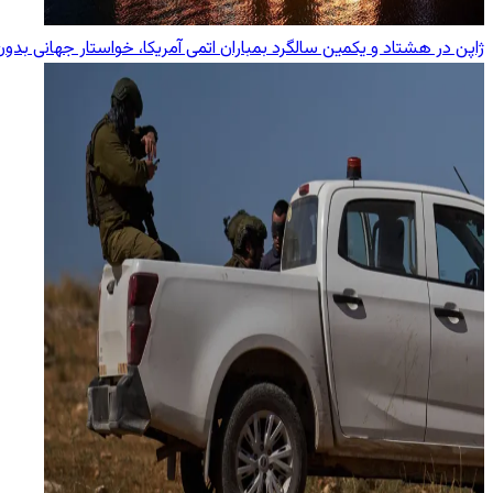
ژاپن در هشتاد و یکمین سالگرد بمباران اتمی آمریکا، خواستار جهانی بد