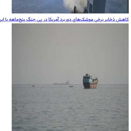
کاهش ذخایر برخی موشک‌های دوربرد آمریکا در پی جنگ پنج‌ماهه با ایر