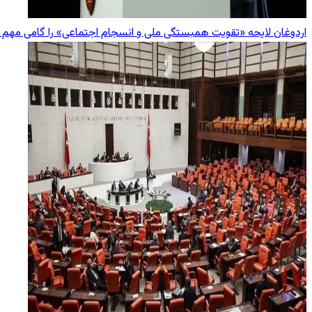
اردوغان لایحه «تقویت همبستگی ملی و انسجام اجتماعی» را گامی مهم 