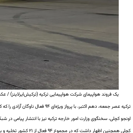
یک فروند هواپیمای شرکت هواپیمایی ترکیه (ترکیش‌ایرلاینز) / عکس:
ترکیه عصر جمعه، دهم اکتبر، با پرواز ویژه‌ای ۹۴ فعال ناوگان آزادی را که کشتی‌هایشان توسط اسرائیل توقیف شده بود، به کشور بازگرداند.
اونجو کچلی، سخنگوی وزارت امور خارجه ترکیه نیز با انتشار پیامی در شبکه اجتماعی ایکس اعلام کرد که در م
کچلی همچنین اظهار داشت که در مجموع ۹۴ فعال از ۲۱ کشور تخلیه و به ترکیه بازگردانده شدند.