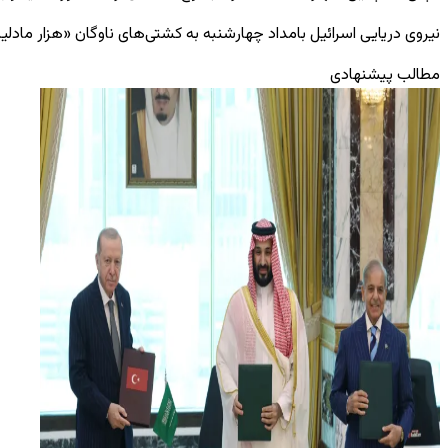
نیروی دریایی اسرائیل بامداد چهارشنبه به کشتی‌های ناوگان «هزار مادلین» وابسته به ائتلاف ناوگان آزادی 
مطالب پیشنهادی