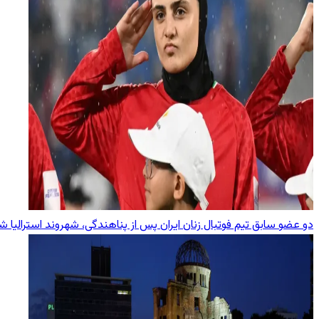
دو عضو سابق تیم فوتبال زنان ایران پس از پناهندگی، شهروند استرالیا ش