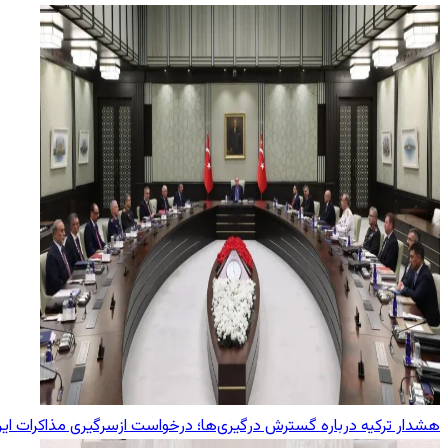
هشدار ترکیه درباره گسترش درگیری‌ها؛ درخواست ازسرگیری مذاکرات ایران