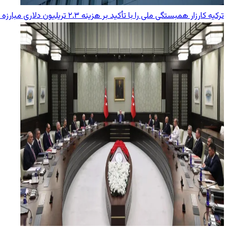
ترکیه کارزار همبستگی ملی را با تأکید بر هزینه ۲.۳ تریلیون دلاری مبارزه با تروریسم آغاز کرد