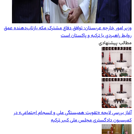
وزیر امور خارجه عربستان: توافق دفاع مشترک مکه بازتاب‌دهنده عمق
روابط راهبردی با ترکیه و پاکستان است
مطالب پیشنهادی
آغاز بررسی لایحه «تقویت همبستگی ملی و انسجام اجتماعی» در
کمیسیون دادگستری مجلس ملی کبیر ترکیه