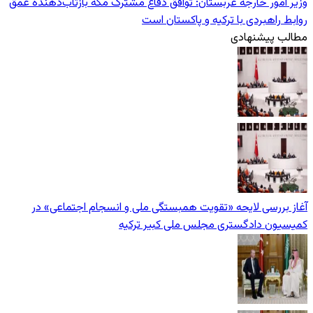
وزیر امور خارجه عربستان: توافق دفاع مشترک مکه بازتاب‌دهنده عمق
روابط راهبردی با ترکیه و پاکستان است
مطالب پیشنهادی
آغاز بررسی لایحه «تقویت همبستگی ملی و انسجام اجتماعی» در
کمیسیون دادگستری مجلس ملی کبیر ترکیه