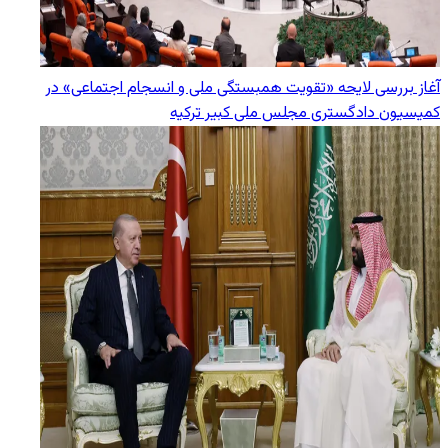
آغاز بررسی لایحه «تقویت همبستگی ملی و انسجام اجتماعی» در
کمیسیون دادگستری مجلس ملی کبیر ترکیه