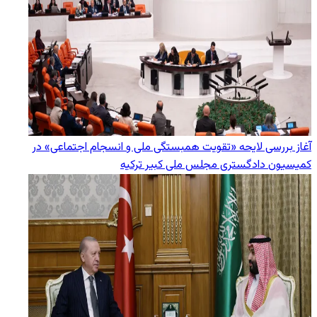
آغاز بررسی لایحه «تقویت همبستگی ملی و انسجام اجتماعی» در
کمیسیون دادگستری مجلس ملی کبیر ترکیه