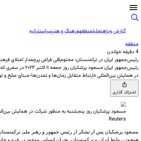
گزارش ویژه
تحلیل
منطقه
فرهنگ و هنر
سیاست
ترکیه
منطقه‌
4 دقیقه خواندن
رئیس‌جمهور ایران در ترکمنستان: مختوم‌قلی فراغی پرچمدار اعتلای فره
رئیس‌جمهور ایران
در همایش بین‌المللی «ارتباط متقابل زمان‌ها و تمدن‌ها-مبنای صلح و
اشتراک گذاری
مسعود پزشکیان روز پنجشنبه به منظور شرکت در همایش بین‌الم
Reuters
مسعود پزشکیان پس از تشکر از رئیس جمهور و رهبر ملی ترکمنستان
همچون روابط ایران و ترکمنستان، بحران انسانی موجود در غزه و جای