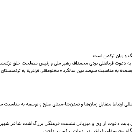
نگ و زبان ترکمن است
 مسعود پزشکیان روز جمعه ۱۱ اکتبر ۲۰۲۴ در سفری که به دعوت قربانقلی بردی محمداف رهبر ملی
 توسعه» به مناسبت سیصدمین سالگرد «مختومقلی فراغی» به ترکمنستان د
للی ارتباط متقابل زمان‌ها و تمدن‌ها-مبنای صلح و توسعه به مناسبت
 بابت دعوت از وی و میزبانی نشست فرهنگی بزرگداشت شاعر شهیر م
گاه مختومقلی فراغی در ادبیات ترکمن پرداخت.