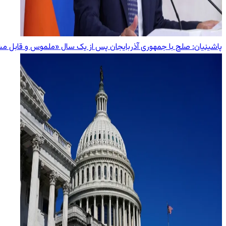
پاشینیان: صلح با جمهوری آذربایجان پس از یک سال «ملموس و قابل 