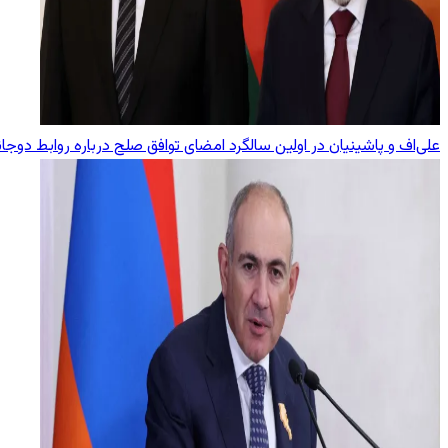
علی‌اف و پاشینیان در اولین سالگرد امضای توافق صلح درباره روابط دوجا