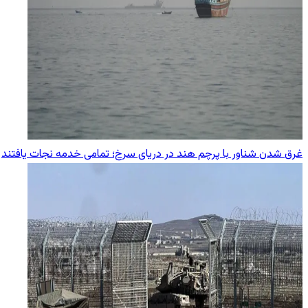
غرق شدن شناور با پرچم هند در دریای سرخ؛ تمامی خدمه نجات یافتند