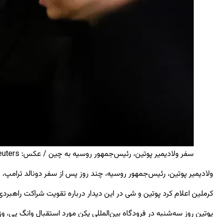
سفر ولادیمیر پوتین، رئیس‌جمهور روسیه به چین / عکس: Reuters
ولادیمیر پوتین، رئیس‌جمهور روسیه، چند روز پس از سفر دونالد ترامپ، 
کرملین اعلام کرد پوتین و شی در این دیدار درباره تقویت شراکت راهبرد
پوتین روز سه‌شنبه در فرودگاه بین‌المللی پکن مورد استقبال وانگ یی، و