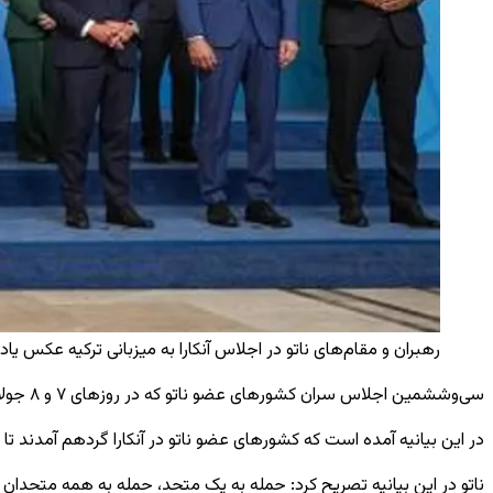
رهبران و مقام‌های ناتو در اجلاس آنکارا به میزبانی ترکیه عکس یادگاری 
سی‌وششمین اجلاس سران کشورهای عضو ناتو که در روزهای ۷ و ۸ جولای به میزبانی ترکیه در آنکارا برگزار شد، با انتشار بیانیه پایانی به کار خود پایان داد.
در این بیانیه آمده است که کشورهای عضو ناتو در آنکارا گردهم آمدند تا بار دیگر بر تعهد قاطع خود به ماده ۵ پیمان ناتو، یعن
ناتو در این بیانیه تصریح کرد: حمله به یک متحد، حمله به همه متحدا