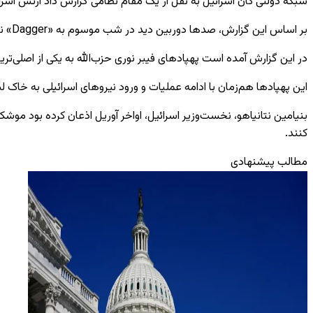
شبکه دولتی کان اسرائیل به نقل از یک مقام نظامی گزارش داد ارتش اسرا
بر اساس این گزارش، صدها دوربین دید در شب موسوم به «Dagger» نیز میان نیروهای اسرائیلی توزیع شده تا دقت شلیک به اهداف متحرک در عملیات شبانه افزایش یابد.
در این گزارش آمده است پهپادهای فیبر نوری حزب‌الله به یکی از اصلی‌ت
این پهپادها هم‌زمان با ادامه عملیات و ورود نیروهای اسرائیلی به خاک 
بنیامین نتانیاهو، نخست‌وزیر اسرائیل، اواخر آوریل اذعان کرده بود موشک‌
کنند.
مطالب پیشنهادی