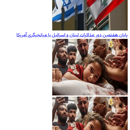
پایان هفتمین دور مذاکرات لبنان و اسرائیل با میانجیگری آمریکا