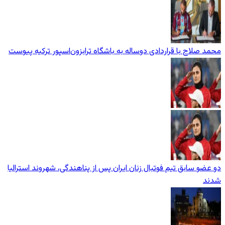
محمد صلاح با قراردادی دوساله به باشگاه ترابزون‌اسپور ترکیه پیوست
دو عضو سابق تیم فوتبال زنان ایران پس از پناهندگی، شهروند استرالیا
شدند