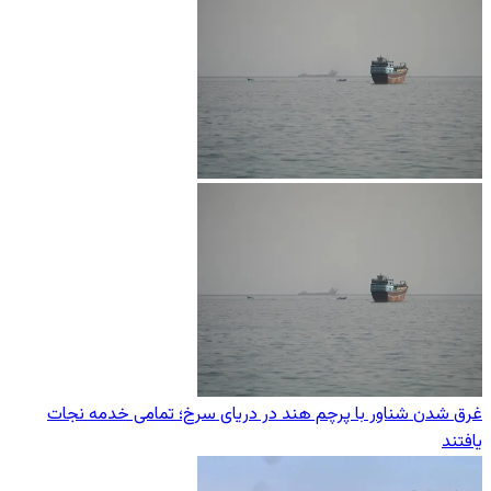
غرق شدن شناور با پرچم هند در دریای سرخ؛ تمامی خدمه نجات
یافتند