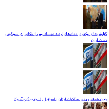
گزارش‌ها از برکناری مقام‌های ارشد موساد پس از ناکامی در سرنگونی
دولت ایران
پایان هفتمین دور مذاکرات لبنان و اسرائیل با میانجیگری آمریکا