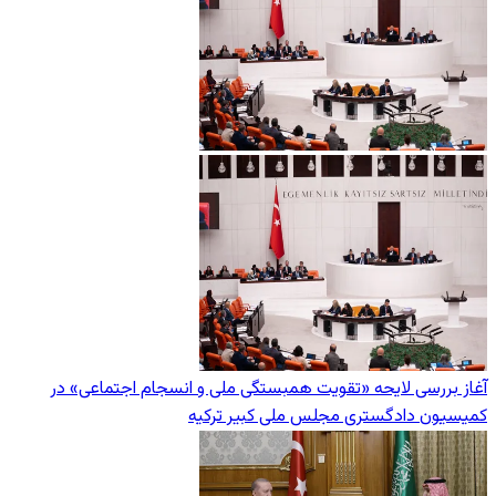
آغاز بررسی لایحه «تقویت همبستگی ملی و انسجام اجتماعی» در
کمیسیون دادگستری مجلس ملی کبیر ترکیه