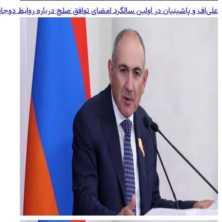
علی‌اف و پاشینیان در اولین سالگرد امضای توافق صلح درباره روابط دوجا