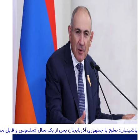
پاشینیان: صلح با جمهوری آذربایجان پس از یک سال «ملموس و قابل 