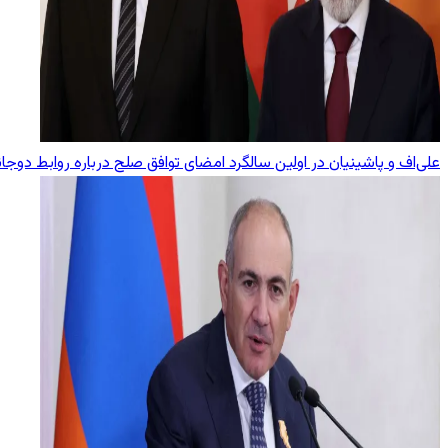
علی‌اف و پاشینیان در اولین سالگرد امضای توافق صلح درباره روابط دوجا