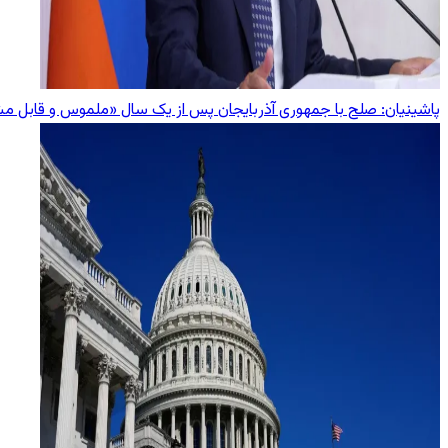
پاشینیان: صلح با جمهوری آذربایجان پس از یک سال «ملموس و قابل 