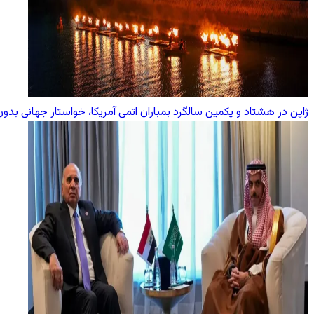
ژاپن در هشتاد و یکمین سالگرد بمباران اتمی آمریکا، خواستار جهانی بد