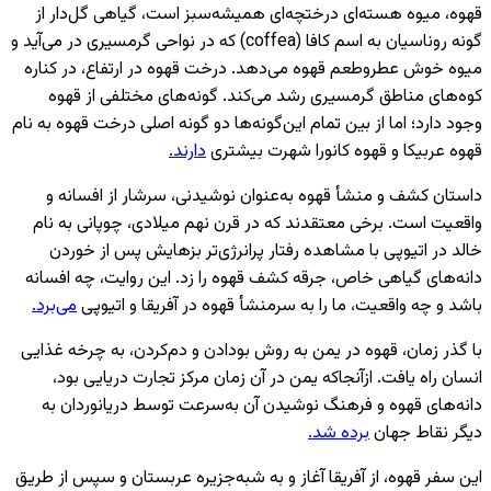
قهوه، میوه هسته‌ای درختچه‌ای همیشه‌سبز است، گیاهی گل‌دار از
گونه روناسیان به اسم کافا (coffea) که در نواحی گرمسیری در می‌آید و
میوه خوش عطروطعم قهوه می‌دهد. درخت قهوه در ارتفاع، در کناره
کوه‌های مناطق گرمسیری رشد می‌کند. گونه‌های مختلفی از قهوه
وجود دارد؛ اما از بین تمام این‌گونه‌ها دو گونه اصلی درخت قهوه به نام
قهوه عربیکا و قهوه کانورا شهرت بیشتری
دارند.
داستان کشف و منشأ قهوه به‌عنوان نوشیدنی، سرشار از افسانه و
واقعیت است. برخی معتقدند که در قرن نهم میلادی، چوپانی به نام
خالد در اتیوپی با مشاهده رفتار پرانرژی‌تر بزهایش پس از خوردن
دانه‌های گیاهی خاص، جرقه کشف قهوه را زد. این روایت، چه افسانه
باشد و چه واقعیت، ما را به سرمنشأ قهوه در آفریقا و اتیوپی
می‌برد.
با گذر زمان، قهوه در یمن به روش بودادن و دم‌کردن، به چرخه غذایی
انسان راه یافت. ازآنجاکه یمن در آن زمان مرکز تجارت دریایی بود،
دانه‌های قهوه و فرهنگ نوشیدن آن به‌سرعت توسط دریانوردان به
دیگر نقاط جهان
برده شد.
این سفر قهوه، از آفریقا آغاز و به شبه‌جزیره عربستان و سپس از طریق