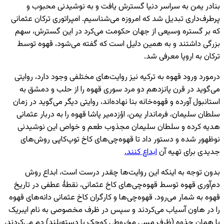
بنادر یمن به سراسر دنیا گسترش یافت و به نوشیدنی محبوب و
پرطرف‌داری تبدیل شد که امروزه می‌شناسیم. امپراتوری ترکان عثمانی
که بر گستره وسیعی از جهان حکومت می‌کرد در این گسترش، سهم
بزرگی داشتند و به همین دلیل است که گفته می‌شود، قهوه توسط
ترکان به اروپا معرفی شد.
درمورد ورود قهوه به ترکیه نیز روایت‌های مختلفی وجود دارد، روایتی
می‌گوید در قرن پانزدهم دو مرد سوری قهوه را از حلب و دمشق به
استانبول آورده و قهوه‌خانه بنا نهاده‌اند، روایتی دیگر می‌گوید در زمان
سلطان سلیمان، فرماندار یمن، اؤزدمیر پاشا قهوه را به دربار عثمانی
هدیه کرده و سلطان سلیمان مجذوب طعم و خواص این نوشیدنی
نوظهور شده و دستور داد تا قهوه‌چی‌های کاخ توپ‌کاپی روش‌های
جدیدی برای تهیه آن
ابداع کنند.
بدون توجه به اینکه این روایت‌ها چقدر درست است، ابداع روش
دم‌آوری قهوه توسط قهوه‌چی‌های کاخ عثمانی، نقطهٔ عطفی در تاریخ
قهوه به شمار می‌رود. قهوه‌چی‌ها و کارگران کاخ عثمانی دانه‌های قهوه
را در هاون آسیاب می‌کردند و سپس در ظرف مخصوصی به نام ایبریک
یا همان جذوه (ظرف مسی مخروطی کوچک با دسته‌بلند) دم می‌کردند،