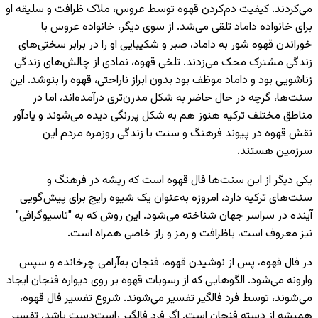
می‌کردند. کیفیت دم‌کردن قهوه توسط عروس، ملاک ظرافت و سلیقه او
برای خانواده داماد تلقی می‌شد. از سوی دیگر، خانواده عروس با
خوراندن قهوه شور به داماد، صبر و شکیبایی او را در برابر سختی‌های
زندگی مشترک محک می‌زدند. تلخی قهوه، نمادی از چالش‌های زندگی
زناشویی بود و داماد موظف بود بدون ابراز ناراحتی، قهوه را بنوشد. این
سنت‌ها، گرچه در حال حاضر به شکل مدرن‌تری درآمده‌اند، اما در
مناطق مختلف ترکیه هنوز هم به شکل پررنگی دیده می‌شوند و یادآور
نقش قهوه در پیوند فرهنگ و سنت با زندگی روزمره مردم این
سرزمین هستند.
یکی دیگر از این سنت‌ها فال قهوه است که ریشه در فرهنگ و
سنت‌های ترکیه دارد، امروزه به‌عنوان یک شیوه رایج برای پیش‌گویی
آینده در سراسر جهان شناخته می‌شود. این روش که به "تاسیوگرافی"
نیز معروف است، باظرافت و رمز و راز خاصی همراه است.
در فال قهوه، پس از نوشیدن قهوه، فنجان به‌آرامی چرخانده و سپس
وارونه می‌شود. الگوهایی که از رسوبات قهوه بر روی دیواره فنجان ایجاد
می‌شوند، توسط فرد فالگیر تفسیر می‌شوند. شروع تفسیر فال قهوه،
همیشه از دسته فنجان است. اگر فرد فالگیر راست‌دست باشد، تفسیر