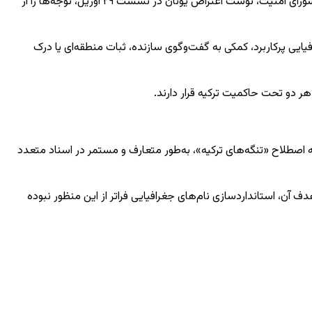
احمد ییلدیز، سفیر ترکیه در سازمان ملل، در نامه‌ای به تاریخ ۸ مه خطاب به آنتونیو گوترش، دبیرکل سازمان ملل متحد و فو کونگ، رئیس دوره‌ای شورای امنیت، نوشت اعتراض یونان در نشست ۲۹ آوریل، توجه‌ها را از
فیایی پرکاربرد، کمکی به گفت‌وگوی سازنده، ثبات منطقه‌ای یا درک
هر دو تحت حاکمیت ترکیه قرار دارند.
ه اصطلاح «تنگه‌های ترکیه»، به‌طور متعارف و مستمر در اسناد متعدد
نظیم می‌کند و هدف آن، استانداردسازی نام‌های جغرافیایی فراتر از این منظور نبوده