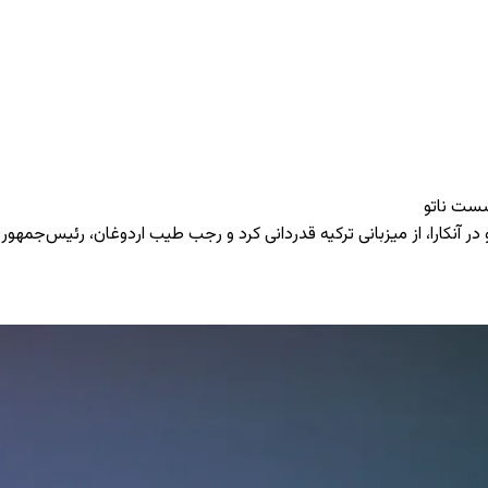
شست ناتو
در آنکارا، از میزبانی ترکیه قدردانی کرد و رجب طیب اردوغان، رئیس‌جمهور