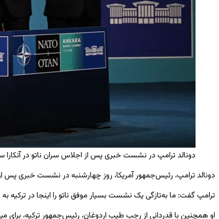
دونالد ترامپ در نشست خبری پس از اجلاس سران ناتو در آنکارا سخ
دونالد ترامپ، رئیس‌جمهور آمریکا، روز چهارشنبه در نشست خبری پس از پ
ترامپ گفت: ما به‌تازگی یک نشست بسیار موفق ناتو را اینجا در ترکیه به پ
او همچنین با قدردانی از رجب طیب اردوغان، رئیس‌جمهور ترکیه، برای م