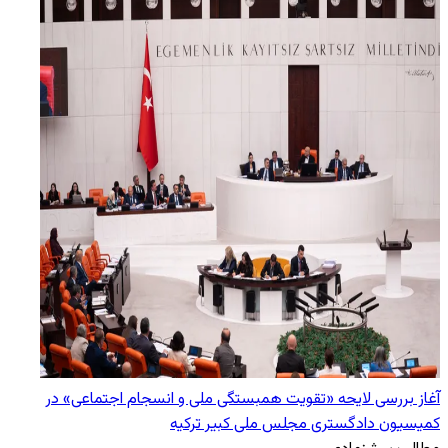
آغاز بررسی لایحه «تقویت همبستگی ملی و انسجام اجتماعی» در
کمیسیون دادگستری مجلس ملی کبیر ترکیه