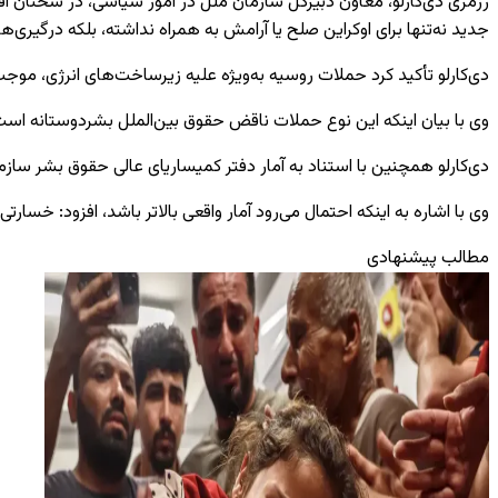
رزمری دی‌کارلو، معاون دبیرکل سازمان ملل در امور سیاسی، در سخنان ا
جدید نه‌تنها برای اوکراین صلح یا آرامش به همراه نداشته، بلکه درگیری‌ها و
دی‌کارلو تأکید کرد حملات روسیه به‌ویژه علیه زیرساخت‌های انرژی، موج
وی با بیان اینکه این نوع حملات ناقض حقوق بین‌الملل بشردوستانه است،
دی‌کارلو همچنین با استناد به آمار دفتر کمیساریای عالی حقوق بشر سازمان ملل اعلام کرد از فوریه ۲۰۲۲ تاکنون حدود ۱۵ هزار غیرنظامی در 
وی با اشاره به اینکه احتمال می‌رود آمار واقعی بالاتر باشد، افزود: خس
مطالب پیشنهادی