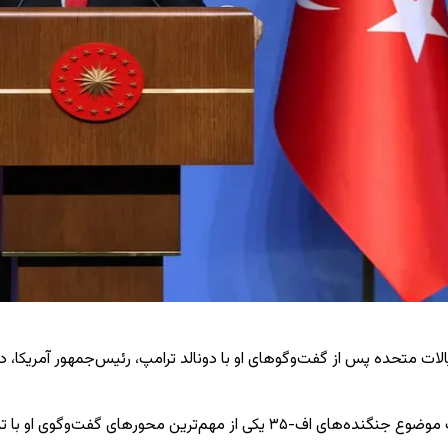
الات متحده پس از گفت‌وگوهای او با دونالد ترامپ، رئیس‌جمهور آمریکا، د
اردوغان روز چهارشنبه در سخنرانی پایانی خود در نشست سران ناتو گفت موضوع جن