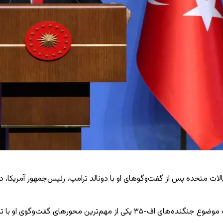
الات متحده پس از گفت‌وگوهای او با دونالد ترامپ، رئیس‌جمهور آمریکا، د
اردوغان روز چهارشنبه در سخنرانی پایانی خود در نشست سران ناتو گفت موضوع جن