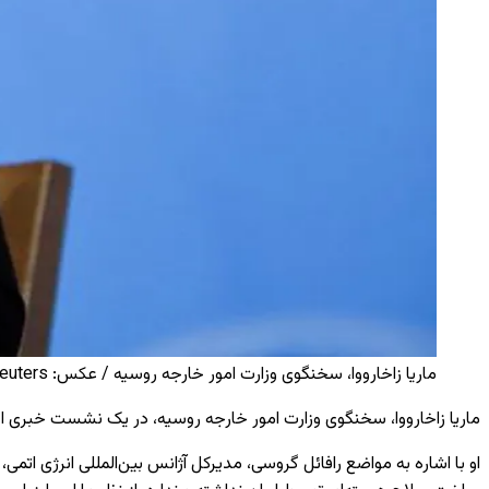
ماریا زاخارووا، سخنگوی وزارت امور خارجه روسیه / عکس: Reuters
ماریا زاخارووا، سخنگوی وزارت امور خارجه روسیه، در یک نشست خبری اعلام
او با اشاره به مواضع رافائل گروسی، مدیرکل آژانس بین‌المللی انرژی اتم