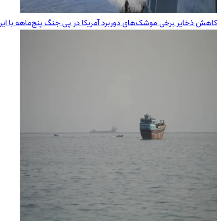
کاهش ذخایر برخی موشک‌های دوربرد آمریکا در پی جنگ پنج‌ماهه با ایر