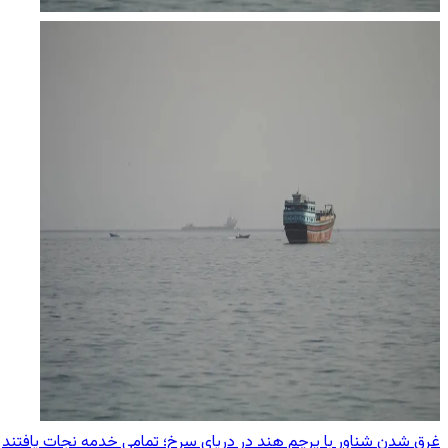
غرق شدن شناور با پرچم هند در دریای سرخ؛ تمامی خدمه نجات یافتند