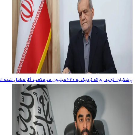
پزشکیان: تولید روزانه نزدیک به ۲۳۰ میلیون مترمکعب گاز مختل شده است