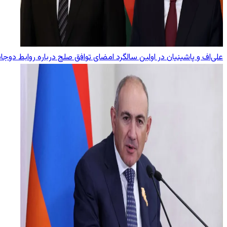
علی‌اف و پاشینیان در اولین سالگرد امضای توافق صلح درباره روابط دوجا