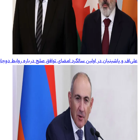
علی‌اف و پاشینیان در اولین سالگرد امضای توافق صلح درباره روابط دوجا