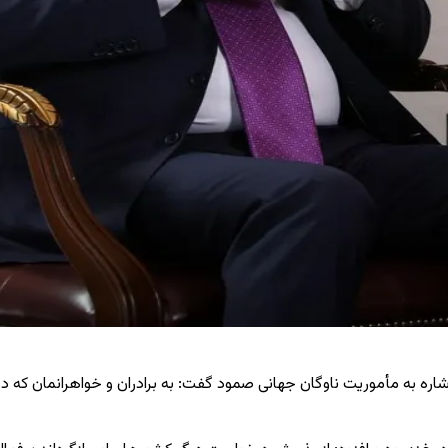
با اشاره به مأموریت ناوگان جهانی صمود گفت: به برادران و خواهرانمان ک