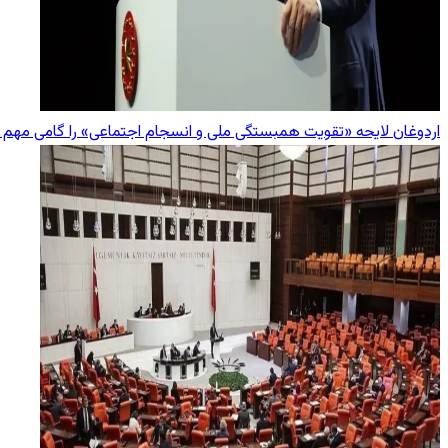
اردوغان لایحه «تقویت همبستگی ملی و انسجام اجتماعی» را گامی مهم 