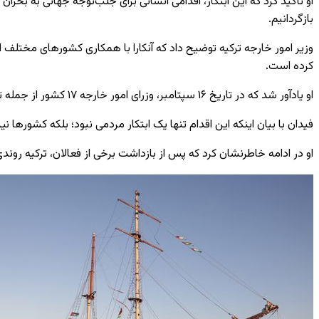
او تأکید کرد که این ابتکار، اقدامی انسانی برای جلب‌توجه جهانی به بحرا
بازگردانیم.
وزیر امور خارجه ترکیه توضیح داد که آنکارا با همکاری کشورهای مختلف از 
کرده است.
او یادآور شد که در تاریخ ۱۶ سپتامبر، وزرای امور خارجه ۱۷ کشور از جمله ترکیه، اسپانیا، آفریقای جنوبی، برزیل، اندونزی، مالزی و قطر در بیانیه‌ای مشترک، نگرانی خود را از امنیت ناوگان جهانی صمود اعلام کردند.
فیدان با بیان اینکه این اقدام تنها یک ابتکار مردمی نبود؛ بلکه کشورها 
او در ادامه خاطرنشان کرد که پس از بازداشت برخی از فعالان، ترکیه رون