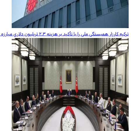
ترکیه کارزار همبستگی ملی را با تأکید بر هزینه ۲.۳ تریلیون دلاری مبارزه با تروریسم آغاز کرد