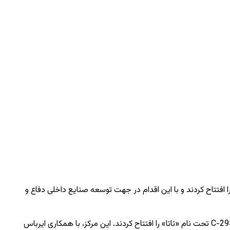
افتتاح کردند و با این اقدام در جهت توسعه صنایع داخلی دفاع و
سانچز پس از استقبال مردم در شهر وادودارا ایالت گجرات وارد هند شد. سپس رهبران دو کشور، مجتمع تولید هواپیماهای ترابری نظامی ایرباس C-295 تحت نام «تاتا» را افتتاح کردند. این مرکز، با همکاری ایرباس