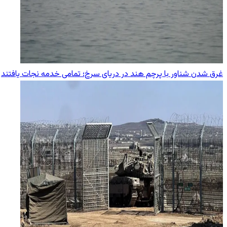
غرق شدن شناور با پرچم هند در دریای سرخ؛ تمامی خدمه نجات یافتند