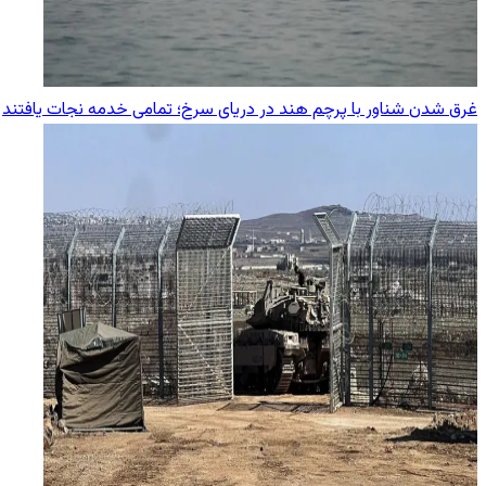
غرق شدن شناور با پرچم هند در دریای سرخ؛ تمامی خدمه نجات یافتند