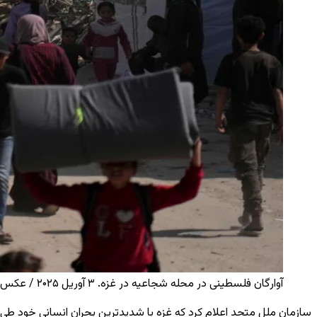
آوارگان فلسطینی در محله شجاعیه در غزه. ۳ آوریل ۲۰۲۵ / عکس: AP / AP
سازمان ملل متحد اعلام کرد که غزه با شدیدترین بحران انسانی خود طی ۱۸ ماه گذشته، از زمان آغاز حملات اسرائیل، روبه‌رو است. به گفت