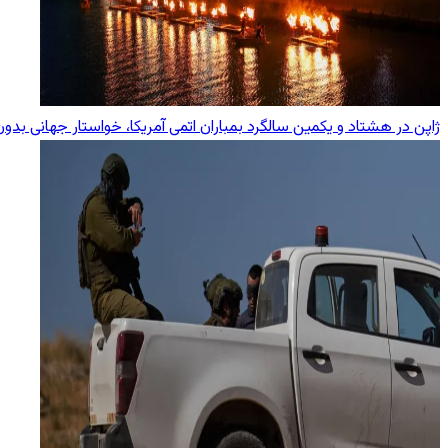
ژاپن در هشتاد و یکمین سالگرد بمباران اتمی آمریکا، خواستار جهانی بد