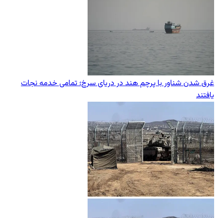
غرق شدن شناور با پرچم هند در دریای سرخ؛ تمامی خدمه نجات
یافتند