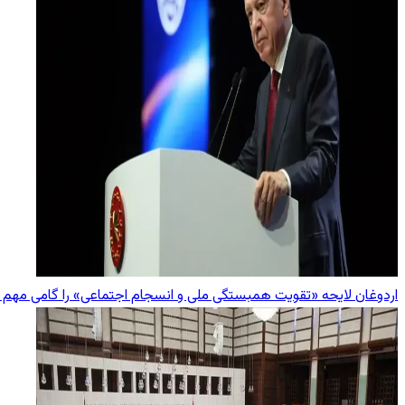
اردوغان لایحه «تقویت همبستگی ملی و انسجام اجتماعی» را گامی مهم 