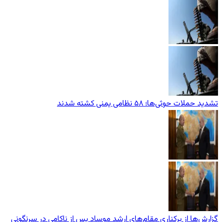
تشدید حملات حوثی‌ها؛ ۵۸ نظامی یمنی کشته شدند
گزارش‌ها از برکناری مقام‌های ارشد موساد پس از ناکامی در سرنگونی