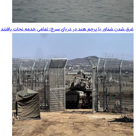
غرق شدن شناور با پرچم هند در دریای سرخ؛ تمامی خدمه نجات یافتند