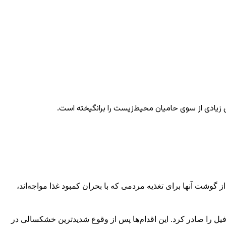
ی زیادی از سوی حامیان محیط‌زیست را برانگیخته است.
شت آنها برای تغذیه مردمی که با بحران کمبود غذا مواجه‌اند،
ماه آگوست، نامبیا آغاز به کشتار ۷۲۳ حیوان از جمله ۸۳ فیل، ۳۰ اسب آبی و ۳۰۰ گورخر کرد. یک ماه بعد، زیمبابوه نیز مجوز کشتار ۲۰۰ فیل را صادر کرد. این اقدام‌ها پس از وقوع شدیدترین خشکسالی در