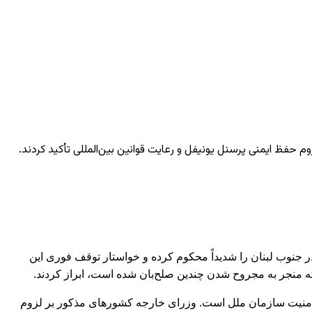
وم حفظ ایمنی پرسنل یونیفل و رعایت قوانین بین‌المللی تأکید کردند.
ارجه چهار کشور انگلیس، فرانسه، آلمان و ایتالیا حملات اخیر اسرائیل به نیروهای حافظ صلح سازمان ملل متحد یونیفل (UNIFIL) در جنوب لبنان را شدیداً محکوم کرده و خواستار توقف فوری این
 که هرگونه حمله عمدی به نیروهای حافظ صلح نقض آشکار قوانین بشردوستانه بین‌المللی و قطعنامه ۱۷۰۱ شورای امنیت سازمان ملل است. وزرای خارجه کشورهای مذکور بر لزوم