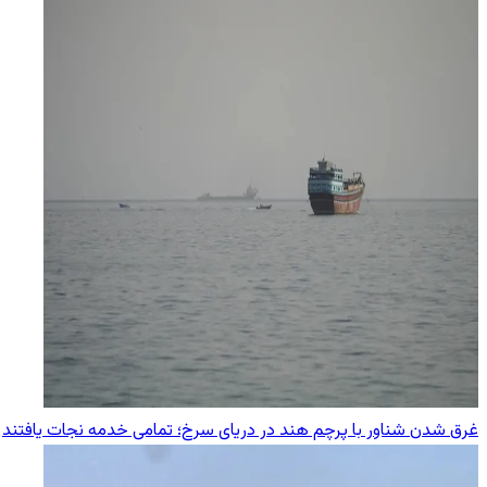
غرق شدن شناور با پرچم هند در دریای سرخ؛ تمامی خدمه نجات یافتند