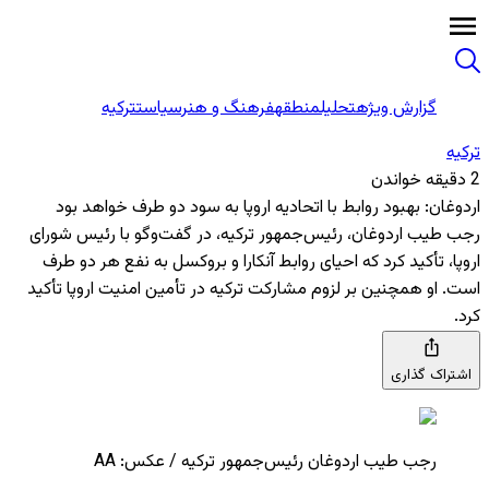
گزارش ویژه
تحلیل
منطقه
فرهنگ و هنر
سیاست
ترکیه
ترکیه
2 دقیقه خواندن
اردوغان: بهبود روابط با اتحادیه اروپا به سود دو طرف خواهد بود
رجب طیب اردوغان، رئیس‌جمهور ترکیه، در گفت‌وگو با رئیس شورای
اروپا، تأکید کرد که احیای روابط آنکارا و بروکسل به نفع هر دو طرف
است. او همچنین بر لزوم مشارکت ترکیه در تأمین امنیت اروپا تأکید
کرد.
اشتراک گذاری
رجب طیب اردوغان رئیس‌جمهور ترکیه / عکس: AA