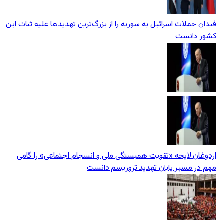
فیدان حملات اسرائیل به سوریه را از بزرگ‌ترین تهدیدها علیه ثبات این
کشور دانست
اردوغان لایحه «تقویت همبستگی ملی و انسجام اجتماعی» را گامی
مهم در مسیر پایان تهدید تروریسم دانست