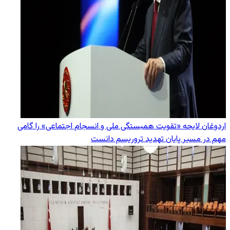
اردوغان لایحه «تقویت همبستگی ملی و انسجام اجتماعی» را گامی
مهم در مسیر پایان تهدید تروریسم دانست