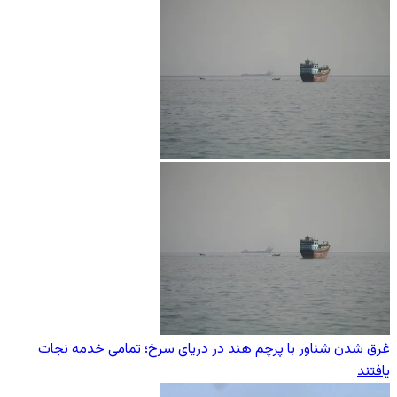
غرق شدن شناور با پرچم هند در دریای سرخ؛ تمامی خدمه نجات
یافتند