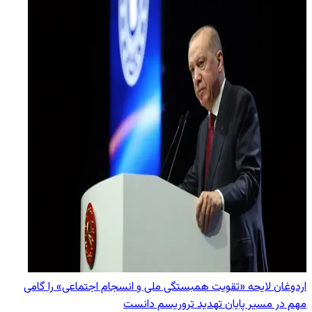
اردوغان لایحه «تقویت همبستگی ملی و انسجام اجتماعی» را گامی
مهم در مسیر پایان تهدید تروریسم دانست