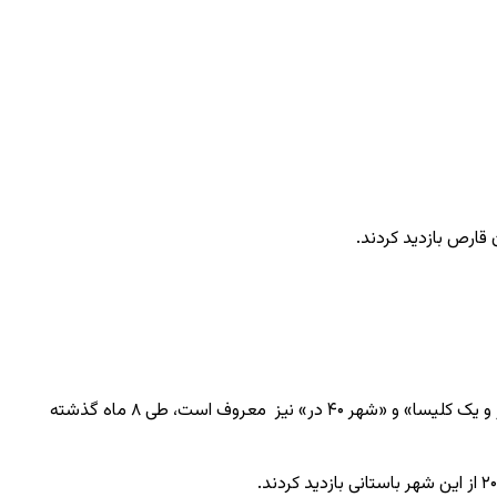
شهر باستانی آنی‌اورن‌یری (Ani Örenyeri) استان قارص (Kars) ترکیه که در فهرست میراث جهانی یونسکو قرار دارد و با اسامی «شهر جهانی»، «هزار و یک کلیسا» و «شهر ۴۰ در» نیز معروف است، طی ۸ ماه گذشته