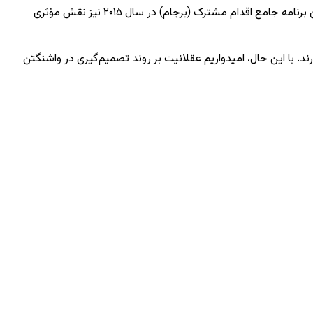
او تصریح کرد: روسیه آمادگی دارد برای دستیابی به توافقی سودمند میان تهران و واشنگتن در مرحله کنونی، کمک‌های لازم را ارائه دهد. ما در تدوین برنامه جامع اقدام مشترک (برجام) در سال ۲۰۱۵ نیز نقش مؤثری
ند. با این حال، امیدواریم عقلانیت بر روند تصمیم‌گیری در واشنگتن