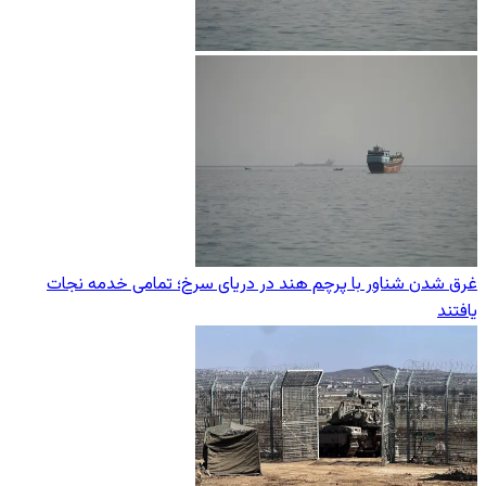
غرق شدن شناور با پرچم هند در دریای سرخ؛ تمامی خدمه نجات
یافتند