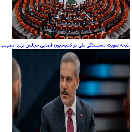
لایحه تقویت همبستگی ملی در کمیسیون قضایی مجلس ترکیه تصویب