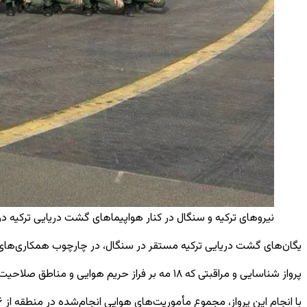
نیروهای ترکیه و سنگال در کنار هواپیماهای گشت دریایی ترکیه در د
یگان‌های گشت دریایی ترکیه مستقر در سنگال، در چارچوب همکاری‌های دفا
پرواز شناسایی و مراقبتی که ۱۸ مه بر فراز حریم هوایی و مناطق صلاحیت دریایی سنگال انجام شد، با ایمنی کامل به پایان رسید.
با انجام این پرواز، مجموع مأموریت‌های هوایی انجام‌شده در منطقه از ۷۶ سورتی و ۳۵۸ ساعت فراتر رفت. همچنین در جریان این پرواز، به‌جز فعالیت‌های معمول، هیچ وضعیت غیرعادی مشاهده نشد.