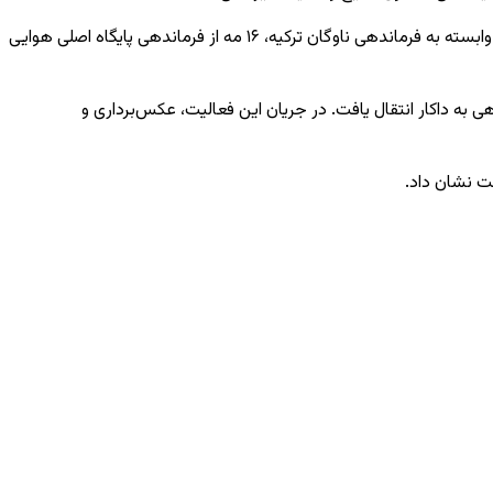
در چارچوب این فعالیت‌ها، روند جابه‌جایی هواپیما در فرماندهی یگان‌های هوایی دریایی سنگال نیز انجام شد. یک فروند هواپیمای گشت دریایی وابسته به فرماندهی ناوگان ترکیه، ۱۶ مه از فرماندهی پایگاه اصلی هوایی
 به داکار انتقال یافت. در جریان این فعالیت، عکس‌برداری و
ست نشان داد.