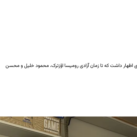
وی اظهار داشت که تا زمان آزادی رومیسا اؤزترک، محمود خلیل و محسن